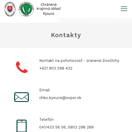
Prejsť
na
obsah
Kontakty
Kontakt na pohotovosť - zranené živočíchy
+421 903 298 432
Email
chko.kysuce@sopsr.sk
Telefón
041/433 56 06, 0903 298 289