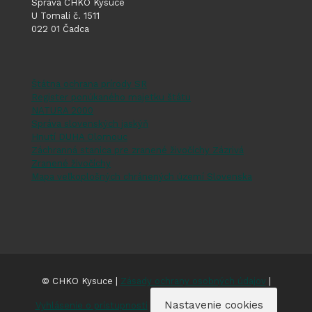
Správa CHKO Kysuce
U Tomali č. 1511
022 01 Čadca
Štátna ochrana prírody SR
Register ponúkaného majetku štátu
NATURA 2000
Správa slovenských jaskýň
Hnutí DUHA Olomouc
Záchranná stanica pre zranené živočíchy Zázrivá
Zranené živočíchy
Mapa veľkoplošných chránených území Slovenska
© CHKO Kysuce |
Zásady ochrany osobných údajov
|
Nastavenie cookies
Vyhlásenie o prístupnosti