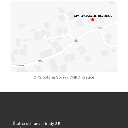
GPS poloha Správy CHKO Kysuce
Štátna ochrana prírody SR