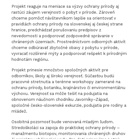
Projekt reaguje na meniace sa výzvy ochrany prírody aj
rastúci záujem verejnosti o pobyt v prírode. Zároveň
chceme pomôcť návštevníkom lepšie sa orientovať v
pravidlách ochrany prírody na slovenskej aj českej strane
hranice, predchádzať porušovaniu predpisov z
nevedomosti a podporovať zodpovedné správanie v
chránených územiach. Prostredníctvom odborných aktivít
chceme odbúravať zbytočné obavy z pobytu v prírode,
vyvracať rozšírené mýty a podporovať rešpekt k prírodným
hodnotám regiónu.
Projekt prinesie množstvo spoločných aktivít pre
odborníkov, školy aj širokú verejnosť. Súčasťou budú
pracovné stretnutia a terénne workshopy zamerané na
ochranu prírody, botaniku, krajinárstvo či environmentálnu
výchovu. Verejnosť sa môže tešiť na podujatia na
obnovenom náučnom chodníku Javorníky–Západ,
spoločné česko-slovenské exkurzie, podujatia pre rodiny a
mládež.
Osobitná pozornosť bude venovaná mladým ľuďom.
Stredoškoláci sa zapoja do praktickej ochrany prírody –
manažmentu biotopov, monitorovania chránených druhov