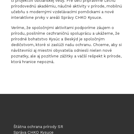
či projektov občianskej vedy. Pre deti pripravíme Letnú
prírodovednú akadémiu, náučné aktivity v prírode, mobilnú
učebňu s modernými vzdelávacími pomôckami a nové
interaktívne prvky v areáli Správy CHKO Kysuce.
Veríme, že spoločnými aktivitami podporíme záujem o
prírodu, posilníme cezhraničnú spoluprácu a ukážeme, že
prírodné bohatstvo Kysúc a Beskýd je spoločným
dedičstvom, ktoré si zaslúži našu ochranu. Chceme, aby si
návštevníci aj miestni obyvatelia odniesli nielen nové
poznatky, ale aj pozitívne zážitky a väčší rešpekt k prírode,
ktorá hranice nepozná.
Štátna ochrana prírody SR
Správa CHKO Kysuce