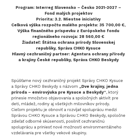
Program: Interreg Slovensko – Česko 2021-2027 –
Fond malých projektov
Priorita: 3.2. Miestne iniciatívy
Celková výška rozpočtu malého projektu: 35 700,00 €,
Výška finančného príspevku z Európskeho fondu
regionálneho rozvoja: 28 560,00 €
Žiadateľ: Štátna ochrana prírody Slovenskej
republiky, Správa CHKO Kysuce
Hlavný cezhraničný partner: Agentura ochrany přírody
a krajiny České republiky, Správa CHKO Beskydy
Spúšťame nový cezhraničný projekt Správy CHKO Kysuce
a Správy CHKO Beskydy s názvom
„Dve krajiny, jedna
príroda – envirovýuka pre Kysuce a Beskydy“
, ktorý
prinesie množstvo objavovania a spoločných aktivít pre
deti, mládež, rodiny aj všetkých milovníkov prírody.
Cieľom projektu je obnoviť a rozvíjať spoluprácu medzi
Správou CHKO Kysuce a Správou CHKO Beskydy, spoločne
zdieľať odborné skúsenosti, posilniť cezhraničnú
spoluprácu a priniesť nové možnosti environmentálneho
vzdelávania pre všetky vekové skupiny.