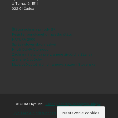
U Tomali č. 1511
022 01 Čadca
Štátna ochrana prírody SR
Register ponúkaného majetku štátu
NATURA 2000
Správa slovenských jaskýň
Hnutí DUHA Olomouc
Záchranná stanica pre zranené živočíchy Zázrivá
Zranené živočíchy
Mapa veľkoplošných chránených území Slovenska
© CHKO Kysuce |
Zásady ochrany osobných údajov
|
Nastavenie cookies
Vyhlásenie o prístupnosti