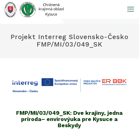
Prejsť
na
obsah
Projekt Interreg Slovensko-Česko
FMP/MI/03/049_SK
FMP/MI/03/049_SK: Dve krajiny, jedna
príroda– envirovýuka pre Kysuce a
Beskydy