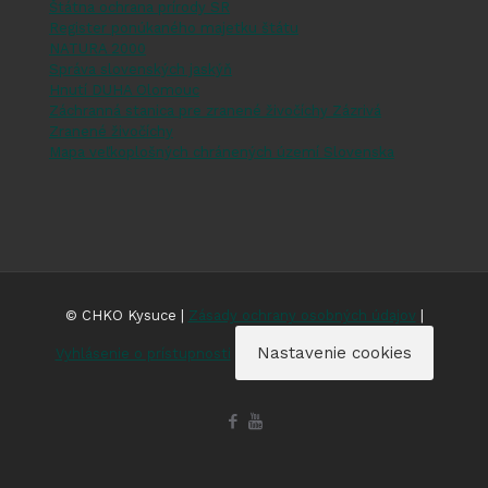
Štátna ochrana prírody SR
Register ponúkaného majetku štátu
NATURA 2000
Správa slovenských jaskýň
Hnutí DUHA Olomouc
Záchranná stanica pre zranené živočíchy Zázrivá
Zranené živočíchy
Mapa veľkoplošných chránených území Slovenska
© CHKO Kysuce |
Zásady ochrany osobných údajov
|
Nastavenie cookies
Vyhlásenie o prístupnosti