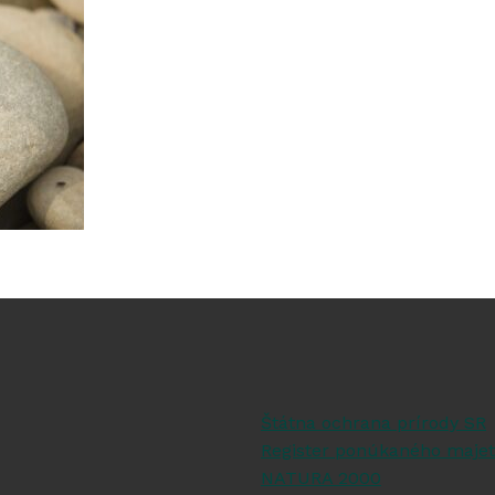
Štátna ochrana prírody SR
Register ponúkaného majet
NATURA 2000