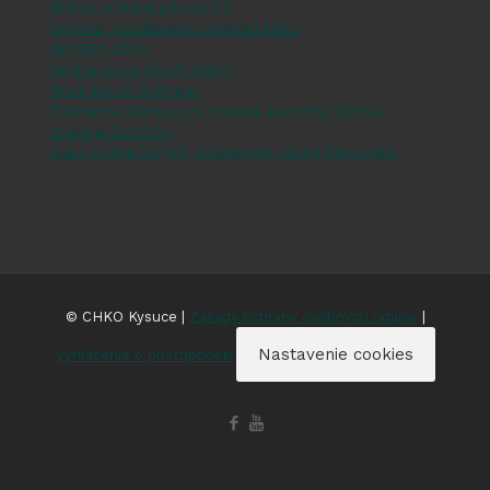
Štátna ochrana prírody SR
Register ponúkaného majetku štátu
NATURA 2000
Správa slovenských jaskýň
Hnutí DUHA Olomouc
Záchranná stanica pre zranené živočíchy Zázrivá
Zranené živočíchy
Mapa veľkoplošných chránených území Slovenska
© CHKO Kysuce |
Zásady ochrany osobných údajov
|
Nastavenie cookies
Vyhlásenie o prístupnosti