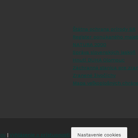
Štátna ochrana prírody SR
Register ponúkaného majet
NATURA 2000
Správa slovenských jaskýň
Hnutí DUHA Olomouc
Záchranná stanica pre zran
Zranené živočíchy
Mapa veľkoplošných chrán
jov
|
Vyhlásenie o prístupnosti
Nastavenie cookies