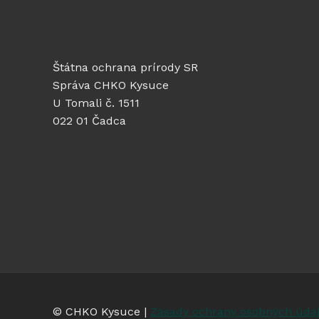
Štátna ochrana prírody SR
Správa CHKO Kysuce
U Tomali č. 1511
022 01 Čadca
© CHKO Kysuce |
Zásady ochrany osobných úda