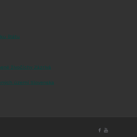
ku štátu
ené živočíchy Zázrivá
ených území Slovenska