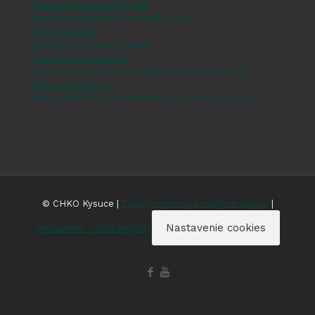
Štátna ochrana prírody SR
Register ponúkaného majetku štátu
NATURA 2000
Správa slovenských jaskýň
Hnutí DUHA Olomouc
Záchranná stanica pre zranené živočíchy Zázrivá
Zranené živočíchy
Mapa veľkoplošných chránených území Slovenska
© CHKO Kysuce |
Zásady ochrany osobných údajov
|
Nastavenie cookies
Vyhlásenie o prístupnosti