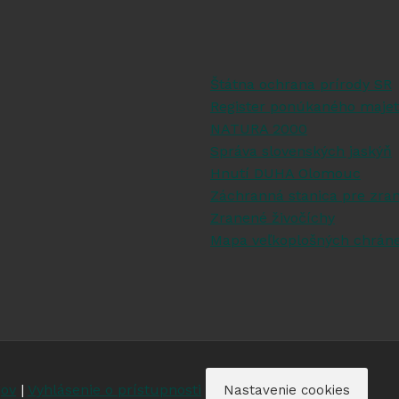
Štátna ochrana prírody SR
Register ponúkaného majet
NATURA 2000
Správa slovenských jaskýň
Hnutí DUHA Olomouc
Záchranná stanica pre zran
Zranené živočíchy
Mapa veľkoplošných chrán
jov
|
Vyhlásenie o prístupnosti
Nastavenie cookies