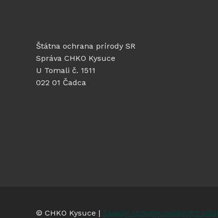
Štátna ochrana prírody SR
Správa CHKO Kysuce
U Tomali č. 1511
022 01 Čadca
© CHKO Kysuce |
Zásady ochrany osobných úda