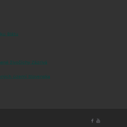
ku štátu
ené živočíchy Zázrivá
ených území Slovenska