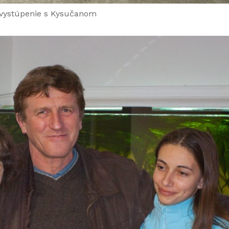
vystúpenie s Kysučanom