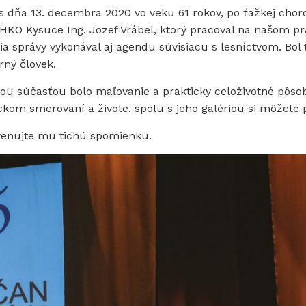
ňa 13. decembra 2020 vo veku 61 rokov, po ťažkej chor
 CHKO Kysuce Ing. Jozef Vrábel, ktorý pracoval na našom p
a správy vykonával aj agendu súvisiacu s lesníctvom. Bol 
rný človek.
u súčasťou bolo maľovanie a prakticky celoživotné pôso
kom smerovaní a živote, spolu s jeho galériou si môžete 
a venujte mu tichú spomienku.