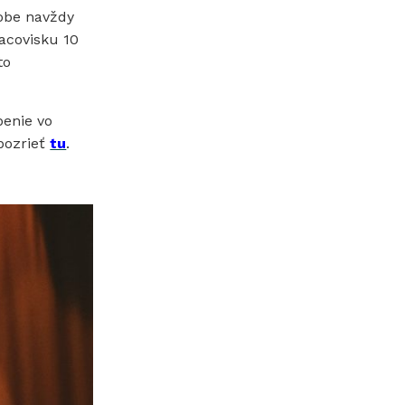
obe navždy
racovisku 10
to
benie vo
pozrieť
tu
.