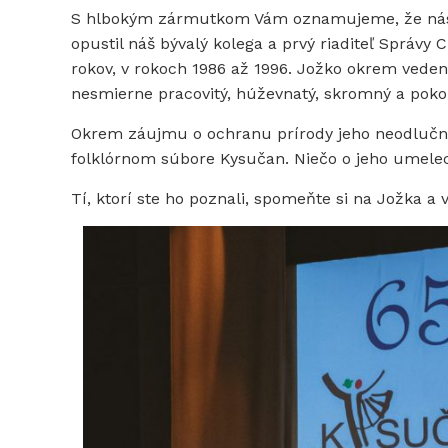
S hlbokým zármutkom Vám oznamujeme, že nás d
opustil náš bývalý kolega a prvý riaditeľ Správy
rokov, v rokoch 1986 až 1996. Jožko okrem vedeni
nesmierne pracovitý, húževnatý, skromný a poko
Okrem záujmu o ochranu prírody jeho neodlučno
folklórnom súbore Kysučan. Niečo o jeho umelec
Tí, ktorí ste ho poznali, spomeňte si na Jožka 