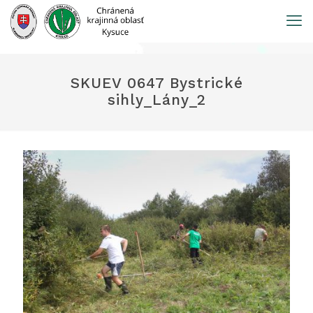
Prejsť
na
obsah
SKUEV 0647 Bystrické
sihly_Lány_2