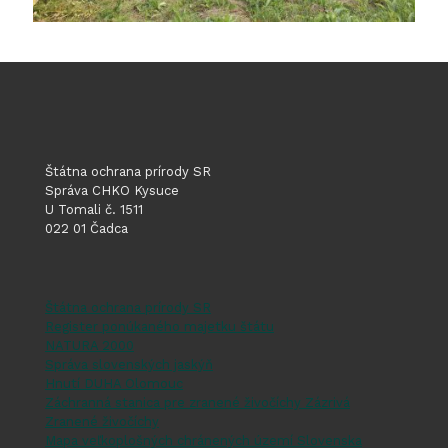
Štátna ochrana prírody SR
Správa CHKO Kysuce
U Tomali č. 1511
022 01 Čadca
Štátna ochrana prírody SR
Register ponúkaného majetku štátu
NATURA 2000
Správa slovenských jaskýň
Hnutí DUHA Olomouc
Záchranná stanica pre zranené živočíchy Zázrivá
Zranené živočíchy
Mapa veľkoplošných chránených území Slovenska