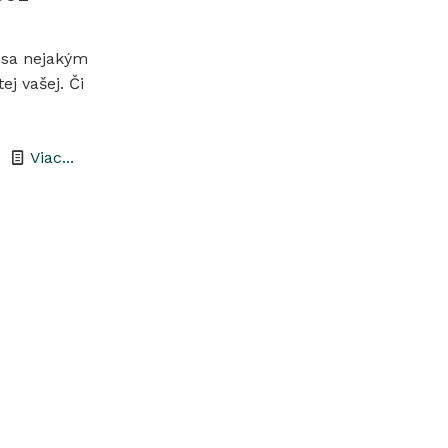
í sa nejakým
j vašej. Či
-
Viac...
prof.
RNDr.
Jozef
Šteffek,
PhD.
(1952
–
2013)