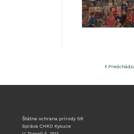
Predchádz
Štátna ochrana prírody SR
Správa CHKO Kysuce
U Tomali č. 1511