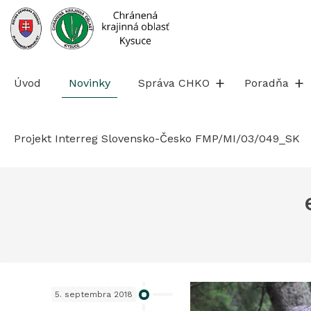
Prejsť
na
obsah
Úvod
Novinky
Správa CHKO
Poradňa
Projekt Interreg Slovensko-Česko FMP/MI/03/049_SK
5. septembra 2018