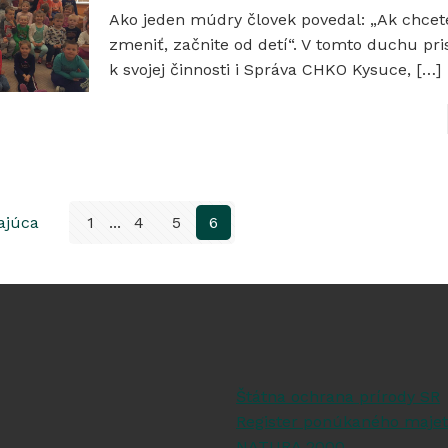
Ako jeden múdry človek povedal: „Ak chcet
zmeniť, začnite od detí“. V tomto duchu pri
k svojej činnosti i Správa CHKO Kysuce,
[…]
ajúca
1
...
4
5
6
Štátna ochrana prírody SR
Register ponúkaného majet
NATURA 2000