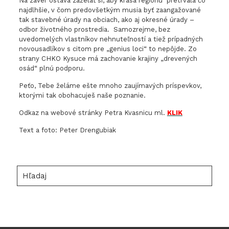
Na záver ostáva zaželať si, aby krása regiónu pretrvala čo
najdlhšie, v čom predovšetkým musia byť zaangažované
tak stavebné úrady na obciach, ako aj okresné úrady –
odbor životného prostredia. Samozrejme, bez
uvedomelých vlastníkov nehnuteľností a tiež prípadných
novousadlíkov s citom pre „genius loci“ to nepôjde. Zo
strany CHKO Kysuce má zachovanie krajiny „drevených
osád“ plnú podporu.
Peťo, Tebe želáme ešte mnoho zaujímavých príspevkov,
ktorými tak obohacuješ naše poznanie.
Odkaz na webové stránky Petra Kvasnicu ml.
KLIK
Text a foto: Peter Drengubiak
Hľadaj