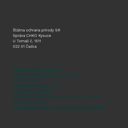
Štátna ochrana prírody SR
Správa CHKO Kysuce
U Tomali č. 1511
022 01 Čadca
Štátna ochrana prírody SR
Register ponúkaného majetku štátu
NATURA 2000
Správa slovenských jaskýň
Hnutí DUHA Olomouc
Záchranná stanica pre zranené živočíchy Zázrivá
Zranené živočíchy
Mapa veľkoplošných chránených území Slovenska