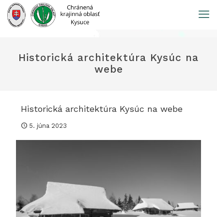
Prejsť
na
obsah
Historická architektúra Kysúc na
webe
Historická architektúra Kysúc na webe
5. júna 2023