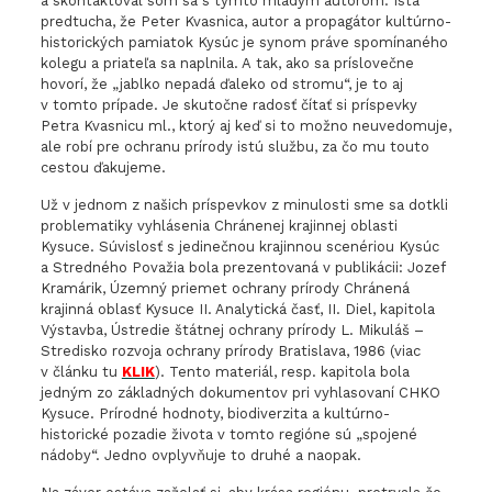
a skontaktoval som sa s týmto mladým autorom. Istá
predtucha, že Peter Kvasnica, autor a propagátor kultúrno-
historických pamiatok Kysúc je synom práve spomínaného
kolegu a priateľa sa naplnila. A tak, ako sa príslovečne
hovorí, že „jablko nepadá ďaleko od stromu“, je to aj
v tomto prípade. Je skutočne radosť čítať si príspevky
Petra Kvasnicu ml., ktorý aj keď si to možno neuvedomuje,
ale robí pre ochranu prírody istú službu, za čo mu touto
cestou ďakujeme.
Už v jednom z našich príspevkov z minulosti sme sa dotkli
problematiky vyhlásenia Chránenej krajinnej oblasti
Kysuce. Súvislosť s jedinečnou krajinnou scenériou Kysúc
a Stredného Považia bola prezentovaná v publikácii: Jozef
Kramárik, Územný priemet ochrany prírody Chránená
krajinná oblasť Kysuce II. Analytická časť, II. Diel, kapitola
Výstavba, Ústredie štátnej ochrany prírody L. Mikuláš –
Stredisko rozvoja ochrany prírody Bratislava, 1986 (viac
v článku tu
KLIK
). Tento materiál, resp. kapitola bola
jedným zo základných dokumentov pri vyhlasovaní CHKO
Kysuce. Prírodné hodnoty, biodiverzita a kultúrno-
historické pozadie života v tomto regióne sú „spojené
nádoby“. Jedno ovplyvňuje to druhé a naopak.