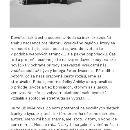
Dovoľte, tak trochu osobne… Nedá sa inak, ako zdieľať
snahu nadšenca pre históriu kysuckého regiónu, ktorý sa
rozhodol o tejto kráse poslať správu do sveta a to
v podobe webových stránok… ale pekne poporiadku. Čas
letí a pre mňa osobne je to naozaj nedávno, kedy ma ako
nováčika v ochrane prírody sprevádzal Kysucami náš,
v súčasnosti už bývalý kolega Peter Kvasnica. Ešte dlho
potom, čo sa naše pracovné cesty rozišli, sme sa
stretávali u Peťa a jeho manželky Aničky a rozprávali sa
o prírode, živote a tiež bonsajoch, ktorým sa s láskou
venoval. Neskôr sa vplyvom okolností naše bydliská
vzdialili a spoločné stretnutia sa vytratili…
Je to už vyše roka, čo som postrehol na sociálnych sieťach
články o kysuckej architektúre pre mňa ešte neznámeho
autora. Meno mi bolo známe, ale istotu v tom, o koho ide
som nemal. Nedalo mi… Naskytlo sa „okno“ voľného času