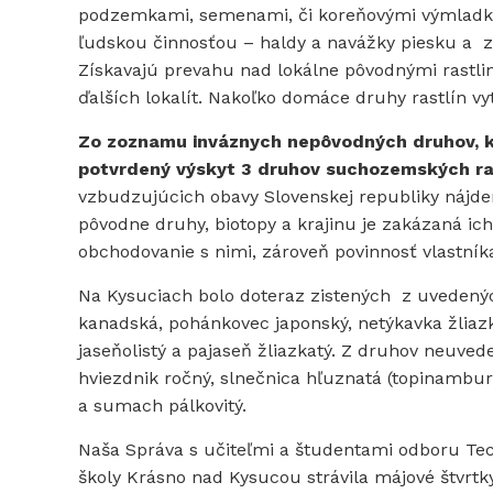
podzemkami, semenami, či koreňovými výmladkam
ľudskou činnosťou – haldy a navážky piesku a zem
Získavajú prevahu nad lokálne pôvodnými rastlin
ďalších lokalít. Nakoľko domáce druhy rastlín vy
Zo zoznamu inváznych nepôvodných druhov, kt
potvrdený výskyt 3 druhov suchozemských ras
vzbudzujúcich obavy Slovenskej republiky nájdem
pôvodne druhy, biotopy a krajinu je zakázaná ic
obchodovanie s nimi, zároveň povinnosť vlastník
Na Kysuciach bolo doteraz zistených z uvedenýc
kanadská, pohánkovec japonský, netýkavka žliazka
jaseňolistý a pajaseň žliazkatý. Z druhov neuve
hviezdnik ročný, slnečnica hľuznatá (topinambur)
a sumach pálkovitý.
Naša Správa s učiteľmi a študentami odboru Tec
školy Krásno nad Kysucou strávila májové štvrtk