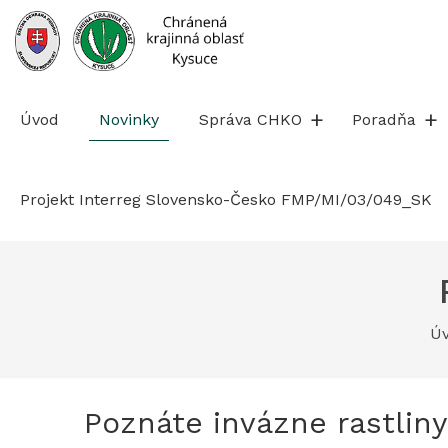
Prejsť
na
obsah
Úvod
Novinky
Správa CHKO
Poradňa
Projekt Interreg Slovensko-Česko FMP/MI/03/049_SK
Ú
Poznáte invázne rastlin