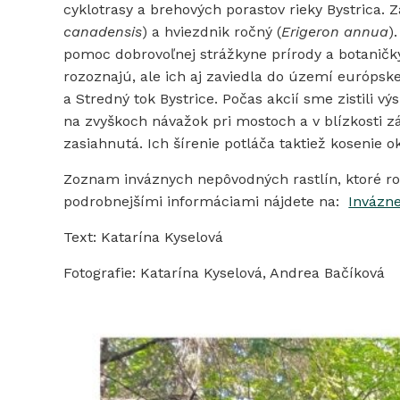
cyklotrasy a brehových porastov rieky Bystrica.
canadensis
) a hviezdnik ročný (
Erigeron annua
)
pomoc dobrovoľnej strážkyne prírody a botaničky
rozoznajú, ale ich aj zaviedla do území euró
a Stredný tok Bystrice. Počas akcií sme zistili 
na zvyškoch návažok pri mostoch a v blízkosti zá
zasiahnutá. Ich šírenie potláča taktiež kosenie ok
Zoznam inváznych nepôvodných rastlín, ktoré rob
podrobnejšími informáciami nájdete na:
Invázne
Text: Katarína Kyselová
Fotografie: Katarína Kyselová, Andrea Bačíková