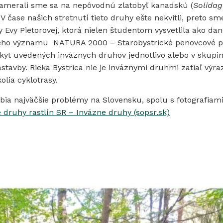
 Zamerali sme sa na nepôvodnú zlatobyľ kanadskú (
Solida
. V čase našich stretnutí tieto druhy ešte nekvitli, preto sme
 Evy Pietorovej, ktorá nielen študentom vysvetlila ako da
pskeho významu NATURA 2000 – Starobystrické penovcové 
výskyt uvedených inváznych druhov jednotlivo alebo v skup
stavby. Rieka Bystrica nie je inváznymi druhmi zatiaľ výr
olia cyklotrasy.
ia najväčšie problémy na Slovensku, spolu s fotografiami
 druhy rastlín SR – Invázne druhy (sopsr.sk)