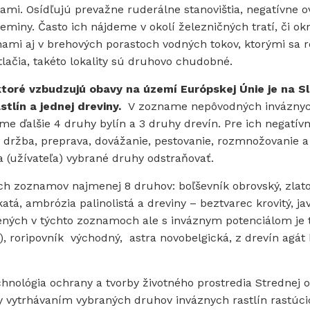
i. Osídľujú prevažne ruderálne stanovištia, negatívne 
iny. Často ich nájdeme v okolí železničných tratí, či okra
ami aj v brehových porastoch vodných tokov, ktorými sa r
tlačia, takéto lokality sú druhovo chudobné.
oré vzbudzujú obavy na území Európskej Únie je na S
tlín a jednej dreviny.
V zozname nepôvodných invázny
e ďalšie 4 druhy bylín a 3 druhy drevín. Pre ich negatívn
h držba, preprava, dovážanie, pestovanie, rozmnožovanie a
a (užívateľa) vybrané druhy odstraňovať.
h zoznamov najmenej 8 druhov: boľševník obrovský, zlat
tá, ambrózia palinolistá a dreviny – beztvarec krovitý, ja
dených v týchto zoznamoch ale s inváznym potenciálom je 
, roripovník východný, astra novobelgická, z drevín agát 
hnológia ochrany a tvorby životného prostredia Strednej 
y vytrhávaním vybraných druhov inváznych rastlín rastúcic