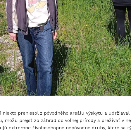
i niekto preniesol z pôvodného areálu výskytu a udržiaval 
 môžu prejsť zo záhrad do voľnej prírody a prežívať v ne
tujú extrémne životaschopné nepôvodné druhy, ktoré sa rý