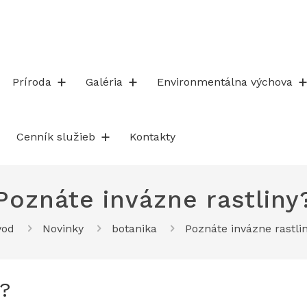
Príroda
Galéria
Environmentálna výchova
Cenník služieb
Kontakty
Poznáte invázne rastliny
vod
Novinky
botanika
Poznáte invázne rastli
y?