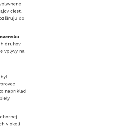
ovplyvnené
jov ciest.
ozširujú do
lovensku
ch druhov
e vplyvy na
obyľ
vorovec
to napríklad
biely
odbornej
h v okolí