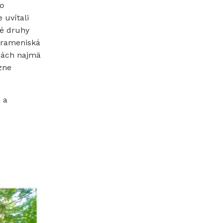
go
 uvítali
né druhy
prameniská
inách najmä
azne
 a