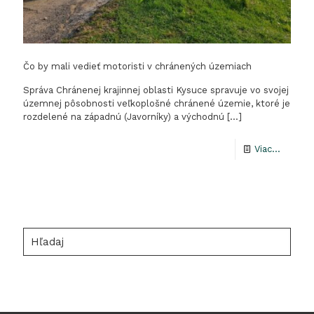
Čo by mali vedieť motoristi v chránených územiach
Správa Chránenej krajinnej oblasti Kysuce spravuje vo svojej
územnej pôsobnosti veľkoplošné chránené územie, ktoré je
rozdelené na západnú (Javorníky) a východnú
[…]
-
Viac...
Čo
by
mali
vedieť
Hľadaj
motoris
v
chráne