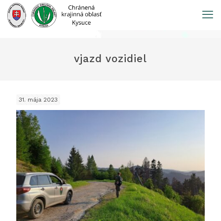
Prejsť
na
obsah
vjazd vozidiel
31. mája 2023