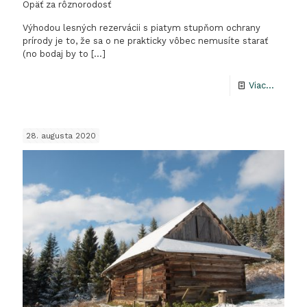
Opäť za rôznorodosť
Výhodou lesných rezervácii s piatym stupňom ochrany
prírody je to, že sa o ne prakticky vôbec nemusíte starať
(no bodaj by to
[…]
-
Viac...
Opäť
za
28. augusta 2020
rôznoro