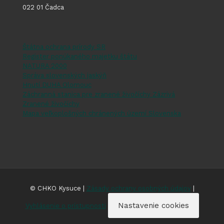
022 01 Čadca
Štátna ochrana prírody SR
Register ponúkaného majetku štátu
NATURA 2000
Správa slovenských jaskýň
Hnutí DUHA Olomouc
Záchranná stanica pre zranené živočíchy Zázrivá
Zranené živočíchy
Mapa veľkoplošných chránených území Slovenska
© CHKO Kysuce |
Zásady ochrany osobných údajov
|
Nastavenie cookies
Vyhlásenie o prístupnosti