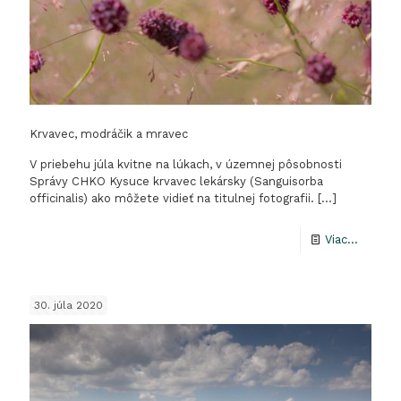
Krvavec, modráčik a mravec
V priebehu júla kvitne na lúkach, v územnej pôsobnosti
Správy CHKO Kysuce krvavec lekársky (Sanguisorba
officinalis) ako môžete vidieť na titulnej fotografii.
[…]
-
Viac...
Krvavec
modráč
30. júla 2020
a
mravec