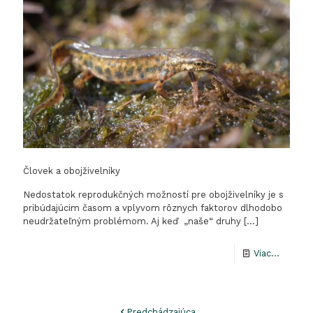
európs
význam
Človek a obojživelníky
Nedostatok reprodukčných možností pre obojživelníky je s
pribúdajúcim časom a vplyvom rôznych faktorov dlhodobo
neudržateľným problémom. Aj keď „naše“ druhy
[…]
-
Viac...
Človek
a
Predchádzajúca