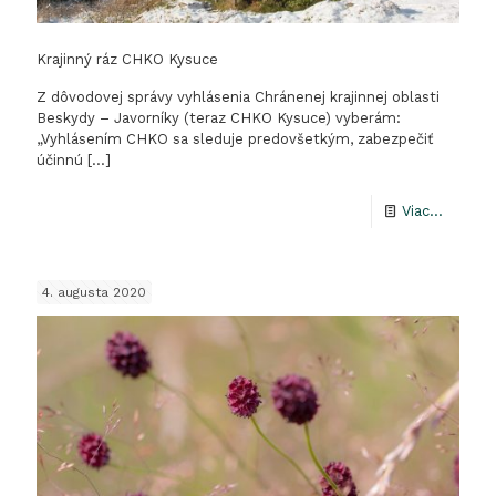
Krajinný ráz CHKO Kysuce
Z dôvodovej správy vyhlásenia Chránenej krajinnej oblasti
Beskydy – Javorníky (teraz CHKO Kysuce) vyberám:
„Vyhlásením CHKO sa sleduje predovšetkým, zabezpečiť
účinnú
[…]
-
Viac...
Krajinn
ráz
4. augusta 2020
CHKO
Kysuce