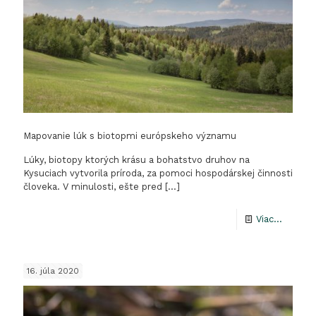
Mapovanie lúk s biotopmi európskeho významu
Lúky, biotopy ktorých krásu a bohatstvo druhov na
Kysuciach vytvorila príroda, za pomoci hospodárskej činnosti
človeka. V minulosti, ešte pred
[…]
-
Viac...
Mapova
lúk
16. júla 2020
s
biotop