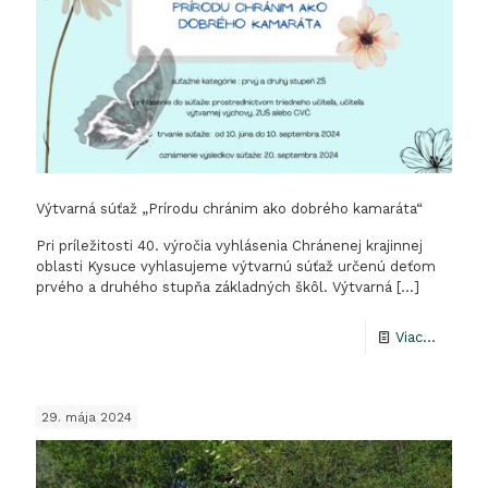
Výtvarná súťaž „Prírodu chránim ako dobrého kamaráta“
Pri príležitosti 40. výročia vyhlásenia Chránenej krajinnej
oblasti Kysuce vyhlasujeme výtvarnú súťaž určenú deťom
prvého a druhého stupňa základných škôl. Výtvarná
[…]
-
Viac...
Výtvarn
súťaž
29. mája 2024
„Prírod
chráni