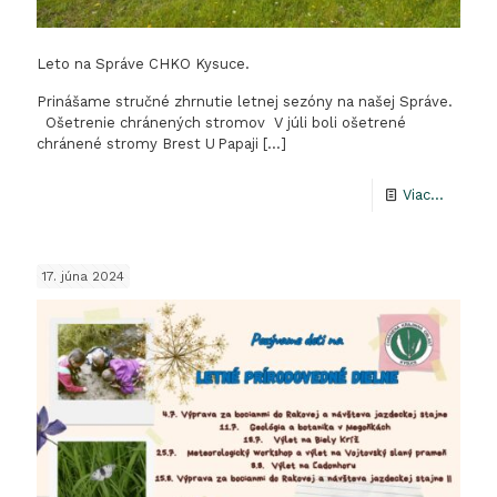
Leto na Správe CHKO Kysuce.
Prinášame stručné zhrnutie letnej sezóny na našej Správe.
Ošetrenie chránených stromov V júli boli ošetrené
chránené stromy Brest U Papaji
[…]
-
Viac...
Leto
na
17. júna 2024
Správe
CHKO
Kysuce.