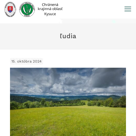
Prejsť
na
obsah
ľudia
15. októbra 2024