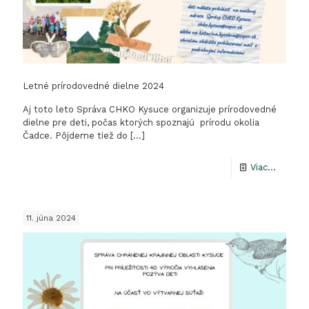
Letné prírodovedné dielne 2024
Aj toto leto Správa CHKO Kysuce organizuje prírodovedné
dielne pre deti, počas ktorých spoznajú prírodu okolia
Čadce. Pôjdeme tiež do
[…]
-
Viac...
Letné
prírodo
11. júna 2024
dielne
2024