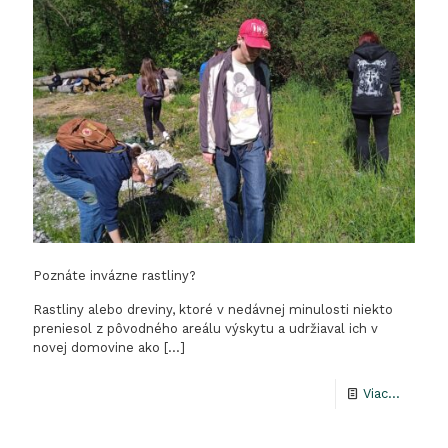
ako
dobréh
kamará
Poznáte invázne rastliny?
Rastliny alebo dreviny, ktoré v nedávnej minulosti niekto
preniesol z pôvodného areálu výskytu a udržiaval ich v
novej domovine ako
[…]
-
Viac...
Poznát