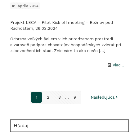
invázne
18. apríla 2024
rastliny
Projekt LECA – Pilot Kick off meeting – Rožnov pod
Radhoštěm, 26.03.2024
Ochrana veľkých šeliem v ich prirodzenom prostredí
a zároveň podpora chovateľov hospodárskych zvierat pri
zabezpečení ich stád. Znie vám to ako niečo
[…]
-
Viac...
Projekt
LECA
–
1
2
3
...
9
Nasledujúca
Pilot
Kick
off
Hľadaj
meetin