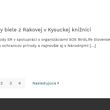
y biele z Rakovej v Kysuckej knižnici
ody SR v spolupráci s organizáciami SOS BirdLife Slovensk
ochrancov prírody a najnovšie aj s Národnými
[…]
2
3
4
Nasledujúca