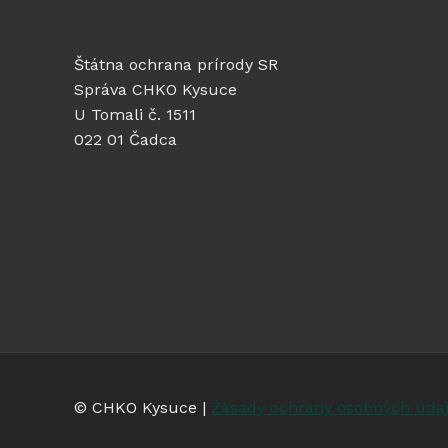
Štátna ochrana prírody SR
Správa CHKO Kysuce
U Tomali č. 1511
022 01 Čadca
© CHKO Kysuce |
Zásady ochrany osobných úda