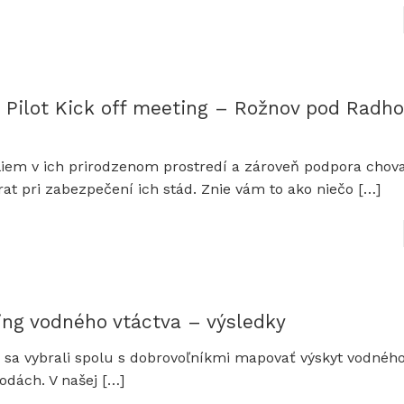
 Pilot Kick off meeting – Rožnov pod Radh
liem v ich prirodzenom prostredí a zároveň podpora chova
at pri zabezpečení ich stád. Znie vám to ako niečo
[…]
ng vodného vtáctva – výsledky
e sa vybrali spolu s dobrovoľníkmi mapovať výskyt vodného
vodách. V našej
[…]