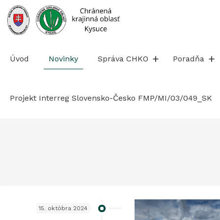
Prejsť
na
obsah
Úvod
Novinky
Správa CHKO
Poradňa
Projekt Interreg Slovensko-Česko FMP/MI/03/049_SK
15. októbra 2024