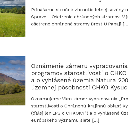
Prinášame stručné zhrnutie letnej sezóny n
Správe. Ošetrenie chránených stromov V jú
ošetrené chránené stromy Brest U Papaji
[…
Oznámenie zámeru vypracovania
programov starostlivosti o CHKO
a o vyhlásené územia Natura 200
územnej pôsobnosti CHKO Kysuc
Oznamujeme Vám zámer vypracovania „Pr
starostlivosti o Chránenú krajinnú oblasť 
(ďalej len „PS o CHKOKY“) a o vyhlásené ú
európskeho významu siete
[…]