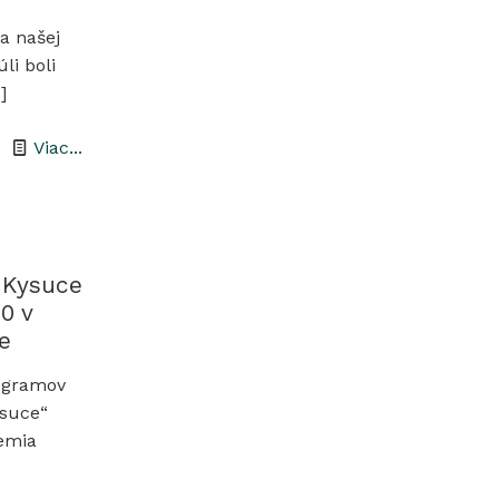
a našej
li boli
]
-
Viac...
Leto
na
Správe
CHKO
 Kysuce
0 v
Kysuce.
e
ogramov
Kysuce“
zemia