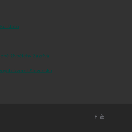
knižnici
ku štátu
ené živočíchy Zázrivá
ených území Slovenska