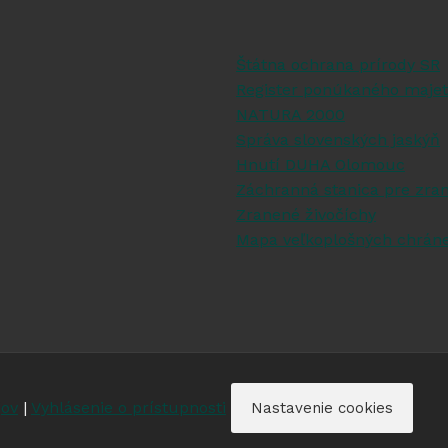
Štátna ochrana prírody SR
Register ponúkaného majet
NATURA 2000
Správa slovenských jaskýň
Hnutí DUHA Olomouc
Záchranná stanica pre zran
Zranené živočíchy
Mapa veľkoplošných chrán
jov
|
Vyhlásenie o prístupnosti
Nastavenie cookies