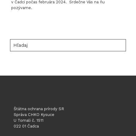
v Čadci počas februára 2024. Srdečne Vás na ňu
pozývame.
Hľadaj
Štátna ochrana prírody SR
Správa CHKO Kysuce
U Tomali č. 1511
022 01 Čadca