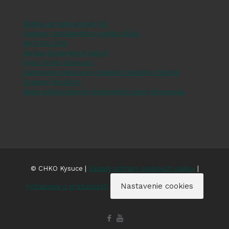
Štátna ochrana prírody SR
Register ponúkaného majetku štátu
NATURA 2000
Správa slovenských jaskýň
Hnutí DUHA Olomouc
Záchranná stanica pre zranené živočíchy Zázrivá
Zranené živočíchy
Mapa veľkoplošných chránených území Slovenska
© CHKO Kysuce |
Zásady ochrany osobných údajov
|
Nastavenie cookies
Vyhlásenie o prístupnosti