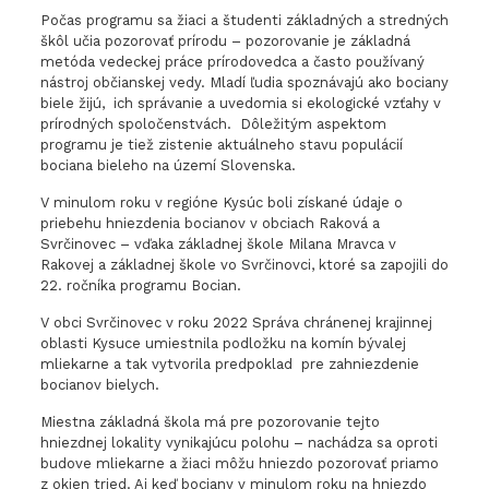
Počas programu sa žiaci a študenti základných a stredných
škôl učia pozorovať prírodu – pozorovanie je základná
metóda vedeckej práce prírodovedca a často používaný
nástroj občianskej vedy. Mladí ľudia spoznávajú ako bociany
biele žijú, ich správanie a uvedomia si ekologické vzťahy v
prírodných spoločenstvách. Dôležitým aspektom
programu je tiež zistenie aktuálneho stavu populácií
bociana bieleho na území Slovenska.
V minulom roku v regióne Kysúc boli získané údaje o
priebehu hniezdenia bocianov v obciach Raková a
Svrčinovec – vďaka základnej škole Milana Mravca v
Rakovej a základnej škole vo Svrčinovci, ktoré sa zapojili do
22. ročníka programu Bocian.
V obci Svrčinovec v roku 2022 Správa chránenej krajinnej
oblasti Kysuce umiestnila podložku na komín bývalej
mliekarne a tak vytvorila predpoklad pre zahniezdenie
bocianov bielych.
Miestna základná škola má pre pozorovanie tejto
hniezdnej lokality vynikajúcu polohu – nachádza sa oproti
budove mliekarne a žiaci môžu hniezdo pozorovať priamo
z okien tried. Aj keď bociany v minulom roku na hniezdo