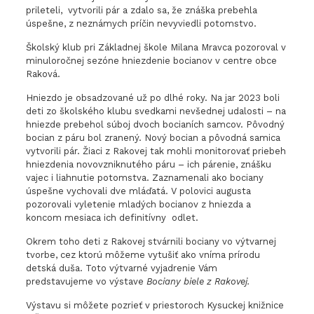
prileteli, vytvorili pár a zdalo sa, že znáška prebehla
úspešne, z neznámych príčin nevyviedli potomstvo.
Školský klub pri Základnej škole Milana Mravca pozoroval v
minuloročnej sezóne hniezdenie bocianov v centre obce
Raková.
Hniezdo je obsadzované už po dlhé roky. Na jar 2023 boli
deti zo školského klubu svedkami nevšednej udalosti – na
hniezde prebehol súboj dvoch bocianích samcov. Pôvodný
bocian z páru bol zranený. Nový bocian a pôvodná samica
vytvorili pár. Žiaci z Rakovej tak mohli monitorovať priebeh
hniezdenia novovzniknutého páru – ich párenie, znášku
vajec i liahnutie potomstva. Zaznamenali ako bociany
úspešne vychovali dve mláďatá. V polovici augusta
pozorovali vyletenie mladých bocianov z hniezda a
koncom mesiaca ich definitívny odlet.
Okrem toho deti z Rakovej stvárnili bociany vo výtvarnej
tvorbe, cez ktorú môžeme vytušiť ako vníma prírodu
detská duša. Toto výtvarné vyjadrenie Vám
predstavujeme vo výstave
Bociany biele z Rakovej.
Výstavu si môžete pozrieť v priestoroch Kysuckej knižnice