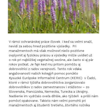
V rámci ochranárskej práce človek i keď sa veľmi snaží,
nevidí za sebou hneď pozitívne výsledky. Pri
manažmentoch má však možnosť niečo pozitívne
ovplyvniť aj fyzickou prácou a výsledky môže uvidieť už
o rok pri najbližšej vegetačnej sezóne, ale často si aj pár
rokov počkať. Je fajn keď mu pritom pomôžu aj
dobrovoľníci z radov verejnosti. Tento rok vďaka
angažovanosti našich kolegýň pomoc ponúklo
Kysucké Európske Informačné Centrum (KERIC) v Čadci,
ktoré v rámci týždňa dobrovoľníctva zorganizovalo
dobrovoľníkov z radov zamestnancov i stážistov – zo
Slovenska, Francúzska, Nemecka, Turecka a Ukrajiny.
Nadšenie im vydržalo oveľa dlhšie, ako týždeň a prišli nám
pomôcť opakovane. Takisto nám veľmi pomohli pri
manažmentoch aj študenti tretieho, štvrtého ročníka