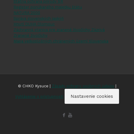
Štátna ochrana prírody SR
Register ponúkaného majetku štátu
NATURA 2000
Správa slovenských jaskýň
Hnutí DUHA Olomouc
Záchranná stanica pre zranené živočíchy Zázrivá
Zranené živočíchy
Mapa veľkoplošných chránených území Slovenska
© CHKO Kysuce |
Zásady ochrany osobných údajov
|
Nastavenie cookies
Vyhlásenie o prístupnosti