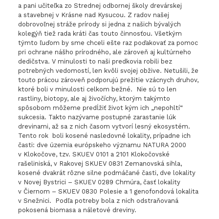
a pani učiteľka zo Strednej odbornej školy drevárskej
a stavebnej v Krásne nad Kysucou. Z radov našej
dobrovoľnej stráže prírody si jedna z našich bývalých
kolegýň tiež rada kráti čas touto činnosťou. Všetkým
týmto ľuďom by sme chceli ešte raz poďakovať za pomoc
pri ochrane nášho prírodného, ale zároveň aj kultúrneho
dedičstva. V minulosti to naši predkovia robili bez
potrebných vedomostí, len kvôli svojej obžive. Netušili, že
touto prácou zároveň podporujú prežitie vzácnych druhov,
ktoré boli v minulosti celkom bežné. Nie sú to len
rastliny, biotopy, ale aj živočíchy, ktorým takýmto
spôsobom môžeme predĺžiť život kým ich „nepohltí“
sukcesia. Takto nazývame postupné zarastanie lúk
drevinami, až sa z nich časom vytvorí lesný ekosystém.
Tento rok boli kosené nasledovné lokality, prípadne ich
časti: dve územia európskeho významu NATURA 2000
v Klokočove, tzv. SKUEV 0101 a 2101 Klokočovské
rašeliniská, v Rakovej SKUEV 0831 Zemanovská sihla,
kosené dvakrát rôzne silne podmáčané časti, dve lokality
v Novej Bystrici – SKUEV 0289 Chmúra, časť lokality
v Čiernom – SKUEV 0830 Polesie a 1 genofondová lokalita
v Snežnici. Podľa potreby bola z nich odstraňovaná
pokosená biomasa a náletové dreviny.