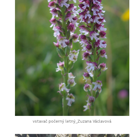
vstavač počerný letný_Zuzana Václavová