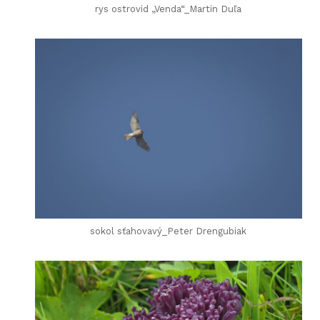
rys ostrovid „Venda“_Martin Duľa
sokol sťahovavý_Peter Drengubiak