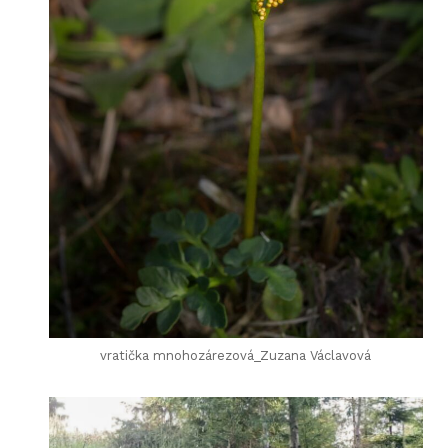
vratička mnohozárezová_Zuzana Václavová