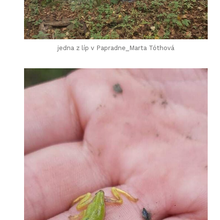
jedna z líp v Papradne_Marta Tóthová