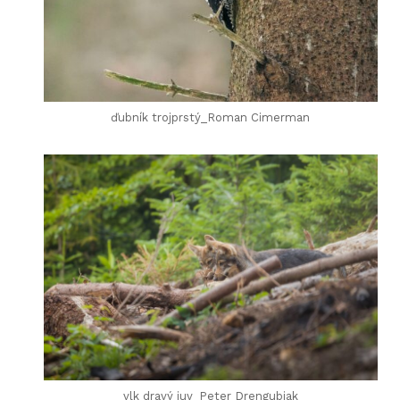
ďubník trojprstý_Roman Cimerman
vlk dravý juv_Peter Drengubiak