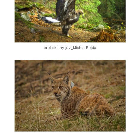
orol skalný juv_Michal Bojda