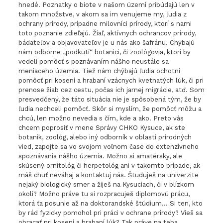
hnedé. Poznatky o biote v našom území pribúdajú len v
takom množstve, v akom sa im venujeme my, ľudia z
ochrany prírody, prípadne milovníci prírody, ktorí s nami
toto poznanie zdieľajú. Žiaľ, aktívnych ochrancov prírody,
bádateľov a objavovateľov je u nás ako šafránu. Chýbajú
nám odborne „podkutí“ botanici, či zoológovia, ktorí by
vedeli pomôcť s poznávaním nášho neustále sa
meniaceho územia. Tiež nám chýbajú ľudia ochotní
pomôcť pri kosení a hrabaní vzácnych kvetnatých lúk, či pri
prenose žiab cez cestu, počas ich jarnej migrácie, atď. Som
presvedčený, že táto situácia nie je spôsobená tým, že by
ľudia nechceli pomôcť. Skôr si myslím, že pomôcť môžu a
chcú, len možno nevedia s čím, kde a ako. Preto vás
chcem poprosiť v mene Správy CHKO Kysuce, ak ste
botanik, zoológ, alebo iný odborník v oblasti prírodných
vied, zapojte sa vo svojom voľnom čase do extenzívneho
spoznávania nášho územia. Možno si amatérsky, ale
skúsený ornitológ či herpetológ ani v takomto prípade, ak
máš chuť neváhaj a kontaktuj nás. Študuješ na univerzite
nejaký biologický smer a žiješ na Kysuciach, či v blízkom
okolí? Možno práve tu si rozpracuješ diplomovú prácu,
ktorá ťa posunie až na doktorandské štúdium… Si ten, kto
by rád fyzicky pomohol pri práci v ochrane prírody? Vieš sa
obracať pri kosení a hrabaní lúk? Tak práve na teba