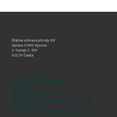
Štátna ochrana prírody SR
Správa CHKO Kysuce
U Tomali č. 1511
022 01 Čadca
Štátna ochrana prírody SR
Register ponúkaného majetku štátu
NATURA 2000
Správa slovenských jaskýň
Hnutí DUHA Olomouc
Záchranná stanica pre zranené živočíchy Zázrivá
Zranené živočíchy
Mapa veľkoplošných chránených území Slovenska