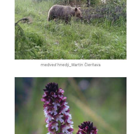
medveď hnedý_Martin Čierňava