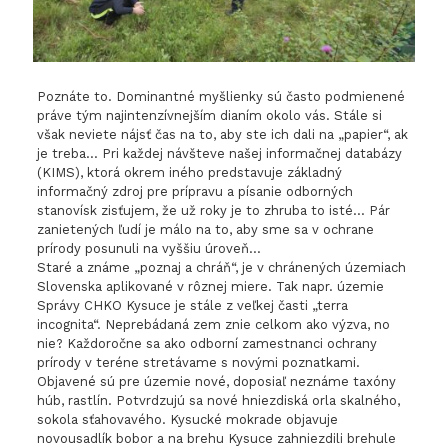
Poznáte to. Dominantné myšlienky sú často podmienené
práve tým najintenzívnejším dianím okolo vás. Stále si
však neviete nájsť čas na to, aby ste ich dali na „papier“, ak
je treba… Pri každej návšteve našej informačnej databázy
(KIMS), ktorá okrem iného predstavuje základný
informačný zdroj pre prípravu a písanie odborných
stanovísk zisťujem, že už roky je to zhruba to isté… Pár
zanietených ľudí je málo na to, aby sme sa v ochrane
prírody posunuli na vyššiu úroveň…
Staré a známe „poznaj a chráň“, je v chránených územiach
Slovenska aplikované v rôznej miere. Tak napr. územie
Správy CHKO Kysuce je stále z veľkej časti „terra
incognita“. Neprebádaná zem znie celkom ako výzva, no
nie? Každoročne sa ako odborní zamestnanci ochrany
prírody v teréne stretávame s novými poznatkami.
Objavené sú pre územie nové, doposiaľ neznáme taxóny
húb, rastlín. Potvrdzujú sa nové hniezdiská orla skalného,
sokola sťahovavého. Kysucké mokrade objavuje
novousadlík bobor a na brehu Kysuce zahniezdili brehule