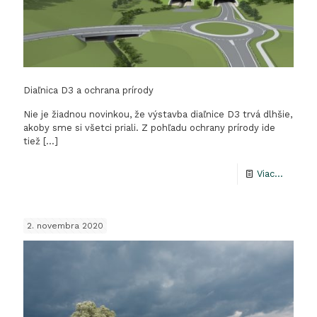
Diaľnica D3 a ochrana prírody
Nie je žiadnou novinkou, že výstavba diaľnice D3 trvá dlhšie,
akoby sme si všetci priali. Z pohľadu ochrany prírody ide
tiež
[…]
-
Viac...
Diaľnica
D3
2. novembra 2020
a
ochran
prírody