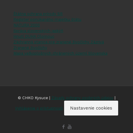
Štátna ochrana prírody SR
Register ponúkaného majetku štátu
NATURA 2000
Správa slovenských jaskýň
Hnutí DUHA Olomouc
Záchranná stanica pre zranené živočíchy Zázrivá
Zranené živočíchy
Mapa veľkoplošných chránených území Slovenska
© CHKO Kysuce |
Zásady ochrany osobných údajov
|
Nastavenie cookies
Vyhlásenie o prístupnosti