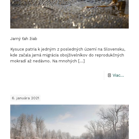
Jarný ťah žiab
Kysuce patria k jedným z posledných území na Slovensku,
kde začala jarná migrácia obojživelníkov do reprodukčných
mokradí až nedávno. Na mnohých
[…]
-
Viac...
Jarný
ťah
6. januára 2021
žiab