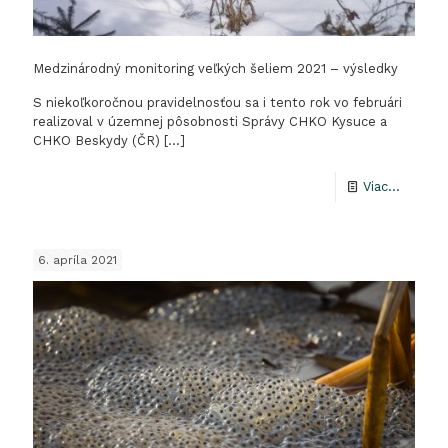
Medzinárodný monitoring veľkých šeliem 2021 – výsledky
S niekoľkoročnou pravidelnosťou sa i tento rok vo februári
realizoval v územnej pôsobnosti Správy CHKO Kysuce a
CHKO Beskydy (ČR)
[…]
-
Viac...
Medzin
monitor
6. apríla 2021
veľkých
šeliem
2021
–
výsledk