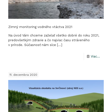
Zimný monitoring vodného vtáctva 2021
Na úvod Vám chceme zaželať všetko dobré do roku 2021,
predovšetkým zdravie a čo najviac času stráveného
v prírode. Súčasnosť nám síce
[…]
-
Viac...
Zimný
monitor
11. decembra 2020
vodnéh
vtáctva
2021