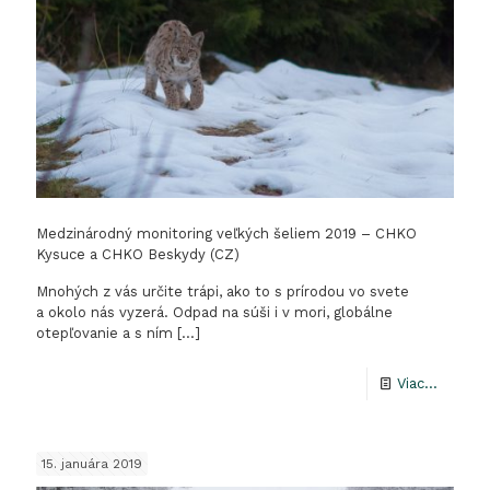
prírody
SR
Medzinárodný monitoring veľkých šeliem 2019 – CHKO
Kysuce a CHKO Beskydy (CZ)
Mnohých z vás určite trápi, ako to s prírodou vo svete
a okolo nás vyzerá. Odpad na súši i v mori, globálne
otepľovanie a s ním
[…]
-
Viac...
Medzin
monitor
15. januára 2019
veľkých