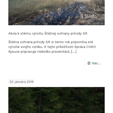
Akcia k stému výročiu Štátnej ochrany prírody SR
Štátna ochrana prírody SR si tento rok pripomína sté
výročie svojho vzniku. K tejto príležitosti Správa CHKO
Kysuce pripravuje niekoľko prezentácií,
[…]
-
Viac...
Akcia
k
23. januára 2019
stému
výročiu
Štátnej
ochran