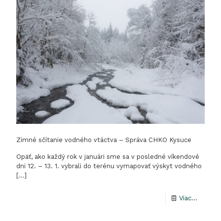
šeliem
2019
–
CHKO
Kysuce
a
CHKO
Beskyd
(CZ)
Zimné sčítanie vodného vtáctva – Správa CHKO Kysuce
Opäť, ako každý rok v januári sme sa v posledné víkendové
dni 12. – 13. 1. vybrali do terénu vymapovať výskyt vodného
[…]
-
Viac...
Zimné