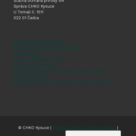
Štátna ochrana prírody SR
Správa CHKO Kysuce
U Tomali č. 1511
022 01 Čadca
Štátna ochrana prírody SR
Register ponúkaného majetku štátu
NATURA 2000
Správa slovenských jaskýň
Hnutí DUHA Olomouc
Záchranná stanica pre zranené živočíchy Zázrivá
Zranené živočíchy
Mapa veľkoplošných chránených území Slovenska
© CHKO Kysuce |
Zásady ochrany osobných údajov
|