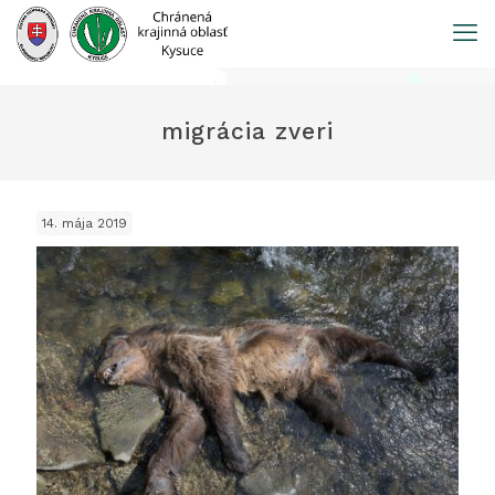
Prejsť
na
obsah
migrácia zveri
14. mája 2019