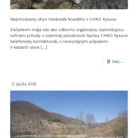
Neprirodzený úhyn medveďa hnedého v CHKO Kysuce
Začiatkom mája nás ako odbornú organizáciu zastrešujúcu
ochranu prírody v územnej pôsobnosti Správy CHKO Kysuce
telefonicky kontaktovali, s nezvyčajným prípadom.
V katastri obce
[…]
-
Viac...
Neprir
úhyn
2. apríla 2019
medve
hnedéh
v
CHKO
Kysuce