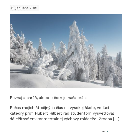
sčítanie
8. januára 2019
vodnéh
vtáctva
–
Správa
CHKO
Kysuce
Poznaj a chráň, alebo o čom je naša práca
Počas mojich študijných čias na vysokej škole, vedúci
katedry prof. Hubert Hilbert rád študentom vysvetľoval
dôležitosť environmentálnej výchovy mládeže. Zmena
[…]