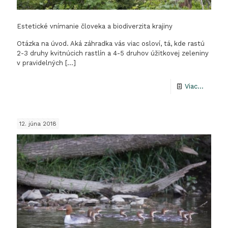
Estetické vnímanie človeka a biodiverzita krajiny
Otázka na úvod. Aká záhradka vás viac osloví, tá, kde rastú
2-3 druhy kvitnúcich rastlín a 4-5 druhov úžitkovej zeleniny
v pravidelných
[…]
-
Viac...
Estetic
vníman
12. júna 2018
človeka
a
biodiver
krajiny