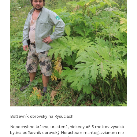
Boľševník obrovský na Kysuciach
Nepochybne krásna, urastená, niekedy až 5 metrov vysoká
bylina boľševník obrovský Heracleum mantegazzianum nie