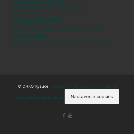
Štátna ochrana prírody SR
Register ponúkaného majetku štátu
NATURA 2000
Správa slovenských jaskýň
Hnutí DUHA Olomouc
Záchranná stanica pre zranené živočíchy Zázrivá
Zranené živočíchy
Mapa veľkoplošných chránených území Slovenska
© CHKO Kysuce |
Zásady ochrany osobných údajov
|
Nastavenie cookies
Vyhlásenie o prístupnosti