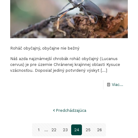
Roháč obyčajný, obyčajne nie bežný
Náš azda najznámejší chrobák roháč obyčajný (Lucanus
cervus) je pre územie Chránenej krajinnej oblasti Kysuce
vzácnosťou. Doposiaľ jediný potvrdený výskyt
[…]
-
Viac...
Roháč
obyčajn
Predchádzajúca
obyčajn
nie
1
...
22
23
24
25
26
bežný