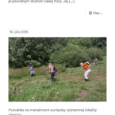
je pôvodným druhom našej flóry. Jej
[…]
-
Viac...
Boľševn
obrovs
16. júla 2018
na
Kysucia
Pozvánka na manažment európsky významnej lokality
Chmúra