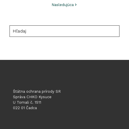
Nasledujúca
Hľadaj
Štátna ochrana prírody SR
Správa CHKO Kysuce
U Tomali č. 1511
022 01 Čadca