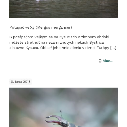
Potápač veľký (Mergus merganser)
S potápačom veľkým sa na Kysuciach v zimnom období
môžete stretnúť na nezamrznutých riekach Bystrica
a hlavne Kysuca. Oblasť jeho hniezdenia v rámci Európy
[…]
-
Viac...
Potápa
veľký
6. júna 2018
(Mergu
mergan