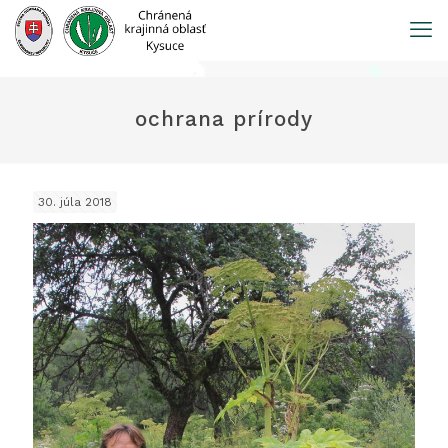
Prejsť
na
obsah
ochrana prírody
30. júla 2018