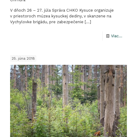
V dňoch 26 – 27. júla Správa CHKO Kysuce organizuje
v priestoroch múzea kysuckej dediny, v skanzene na
Vychylovke brigádu, pre zabezpečenie
[…]
-
Viac...
Pozván
na
25. júna 2018
manaž
európs
význam
lokality
Chmúr